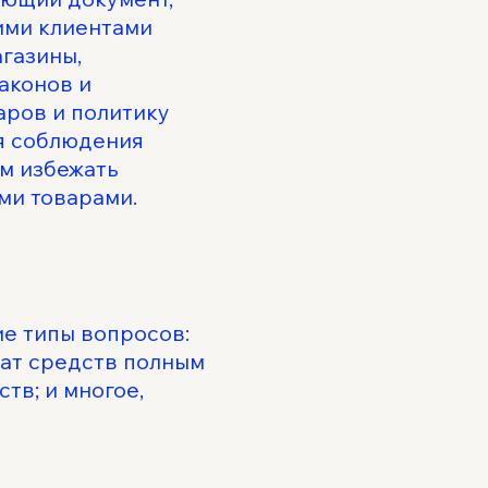
ими клиентами
агазины,
аконов и
аров и политику
ля соблюдения
ам избежать
ми товарами.
ие типы вопросов:
рат средств полным
тв; и многое,