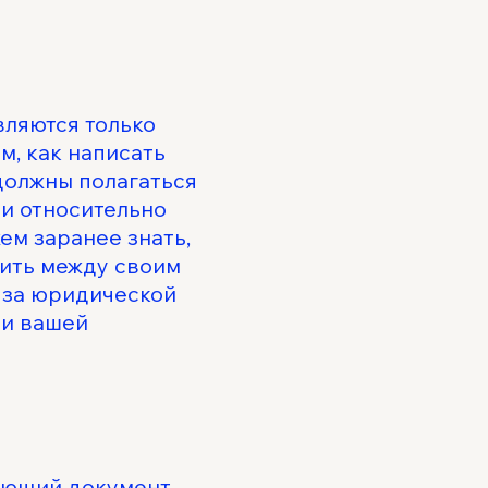
вляются только
, как написать
должны полагаться
ии относительно
жем заранее знать,
вить между своим
 за юридической
ии вашей
ающий документ,