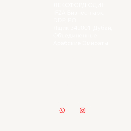
ЛЕКСФОРД ОДИН
IFZA Бизнес-парк,
DDP, PO
Ящик 342001, Дубай,
Объединенные
Арабские Эмираты
Лицензия: 61862
Условия и положения
политика
конфиденциальности