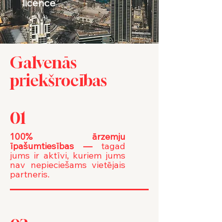
licence
Galvenās
priekšrocības
01
100% ārzemju
īpašumtiesības —
tagad
jums ir aktīvi, kuriem jums
nav nepieciešams vietējais
partneris.