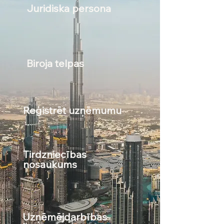
Juridiska persona
Biroja telpas
Reģistrēt uzņēmumu
Tirdzniecības
nosaukums
Uzņēmējdarbības