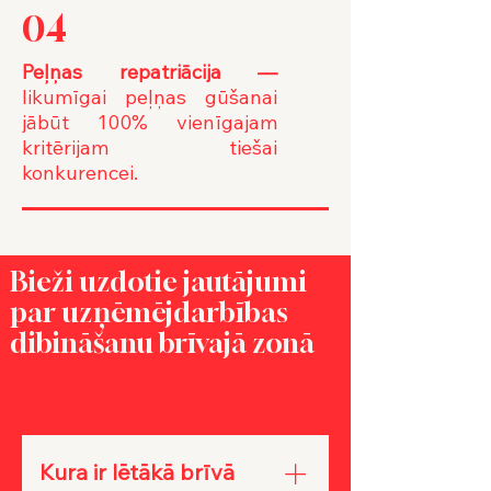
04
Peļņas repatriācija —
likumīgai peļņas gūšanai
jābūt 100% vienīgajam
kritērijam tiešai
konkurencei.
Bieži uzdotie jautājumi
par uzņēmējdarbības
dibināšanu brīvajā zonā
Kura ir lētākā brīvā