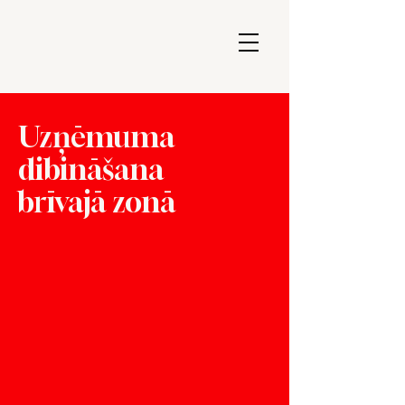
Uzņēmuma
dibināšana
brīvajā zonā