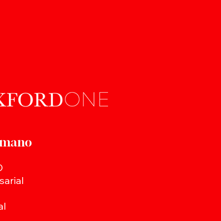
a mano
O
arial
al