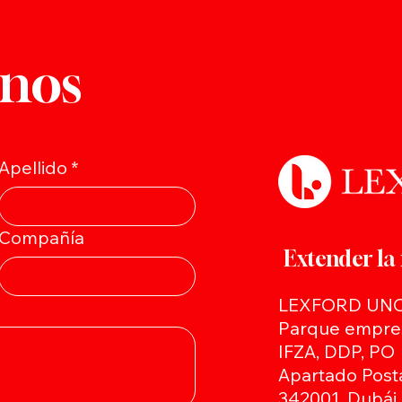
nos
Apellido
*
Compañía
Extender l
LEXFORD UN
Parque empres
IFZA, DDP, PO
Apartado Post
342001, Dubái,