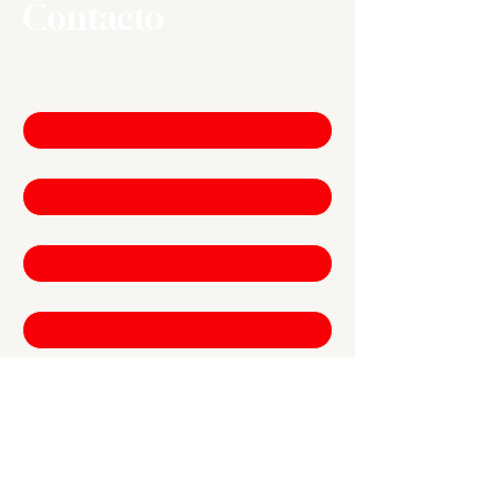
Contacto
Nombre de pila
*
Apellido
*
Correo electrónico
*
Compañía
Escribe un mensaje