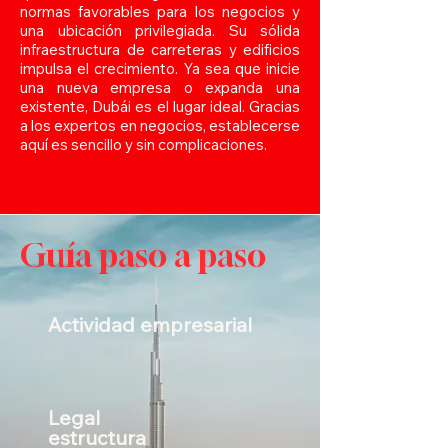
normas favorables para los negocios y
una ubicación privilegiada. Su sólida
infraestructura de carreteras y edificios
impulsa el crecimiento. Ya sea que inicie
una nueva empresa o expanda una
existente, Dubái es el lugar ideal. Gracias
a los expertos en negocios, establecerse
aquí es sencillo y sin complicaciones.
Guía paso a paso
Actividad empresarial
Legal
estructura