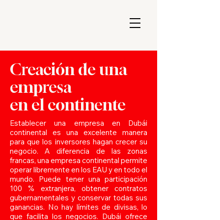
Creación de una
empresa
en el continente
Establecer una empresa en Dubái
continental es una excelente manera
para que los inversores hagan crecer su
negocio. A diferencia de las zonas
francas, una empresa continental permite
operar libremente en los EAU y en todo el
mundo. Puede tener una participación
100 % extranjera, obtener contratos
gubernamentales y conservar todas sus
ganancias. No hay límites de divisas, lo
que facilita los negocios. Dubái ofrece